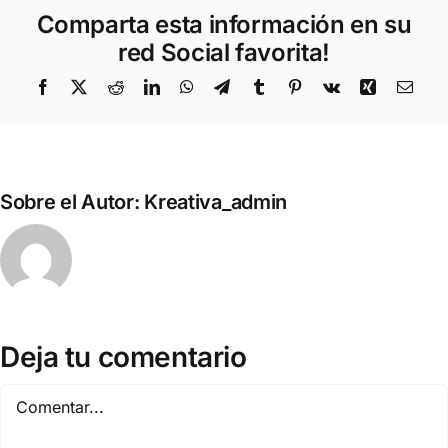
Comparta esta información en su
red Social favorita!
Facebook
X
Reddit
LinkedIn
WhatsApp
Telegram
Tumblr
Pinterest
Vk
Xing
Corr
elect
Sobre el Autor:
Kreativa_admin
Deja tu comentario
Comentar