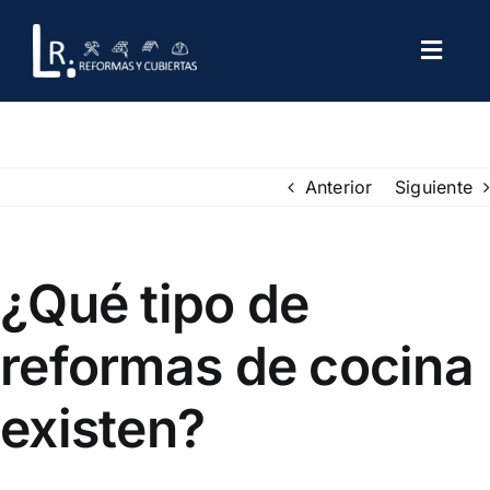
Saltar
al
Toggl
contenido
Navig
Inicio
Anterior
Siguiente
servicios
Otros servicios
¿Qué tipo de
Blog
reformas de cocina
Contáctenos
existen?